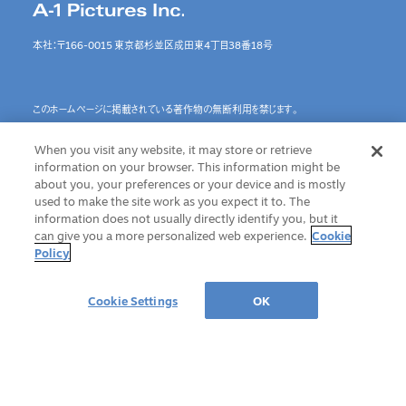
本社：〒166-0015 東京都杉並区成田東4丁目38番18号
このホームページに掲載されている著作物の無断利用を禁じます。
When you visit any website, it may store or retrieve
information on your browser. This information might be
NEWS
ABOUT
about you, your preferences or your device and is mostly
used to make the site work as you expect it to. The
WORKS
プライバシーポリシー
information does not usually directly identify you, but it
SPECIAL
Cookie Settings
can give you a more personalized web experience.
Cookie
Policy
INTERVIEW
RECRUIT
Cookie Settings
OK
CONTACT
©A-1 Pictures Inc. All Rights Reserved.