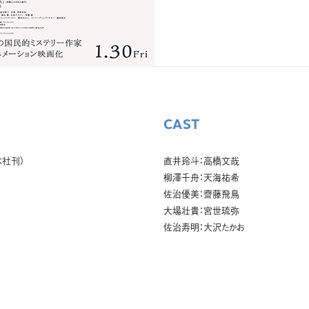
CAST
本社刊）
直井玲斗：高橋文哉
柳澤千舟：天海祐希
佐治優美：齋藤飛鳥
大場壮貴：宮世琉弥
佐治寿明：大沢たかお