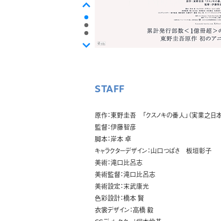
STAFF
原作：東野圭吾 「クスノキの番人」（実業之日
監督：伊藤智彦
脚本：岸本 卓
キャラクターデザイン：山口つばさ 板垣彰子
美術：滝口比呂志
美術監督：滝口比呂志
美術設定：末武康光
色彩設計：橋本 賢
衣裳デザイン：高橋 毅