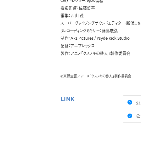
CGディレクター：塚本倫基
撮影監督：佐藤哲平
編集：西山 茂
スーパーヴァイジングサウンドエディター：勝俣まさ
リレコーディングミキサー：藤島敬弘
制作：A-1 Pictures / Psyde Kick Studio
配給：アニプレックス
製作：アニメ「クスノキの番人」製作委員会
©東野圭吾／アニメ「クスノキの番人」製作委員会
LINK
公
公