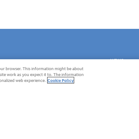
NEWS
your browser. This information might be about
WORKS
ite work as you expect it to. The information
SPECIAL
sonalized web experience.
Cookie Policy
©A-1 Pictures Inc. All Rights Reserved.