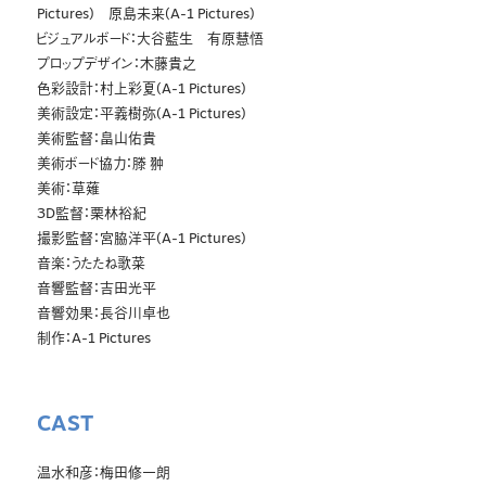
Pictures) 原島未来(A-1 Pictures)
ビジュアルボード：大谷藍生 有原慧悟
プロップデザイン：木藤貴之
色彩設計：村上彩夏(A-1 Pictures)
美術設定：平義樹弥(A-1 Pictures)
美術監督：畠山佑貴
美術ボード協力：滕 翀
美術：草薙
3D監督：栗林裕紀
撮影監督：宮脇洋平(A-1 Pictures)
音楽：うたたね歌菜
音響監督：吉田光平
音響効果：長谷川卓也
制作：A-1 Pictures
CAST
温水和彦：梅田修一朗