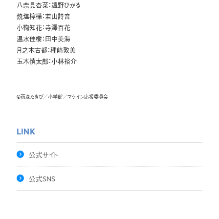
八奈見杏菜：遠野ひかる
焼塩檸檬：若山詩音
小鞠知花：寺澤百花
温水佳樹：田中美海
月之木古都：種﨑敦美
玉木慎太郎：小林裕介
©雨森たきび／小学館／マケイン応援委員会
LINK
公式サイト
公式SNS