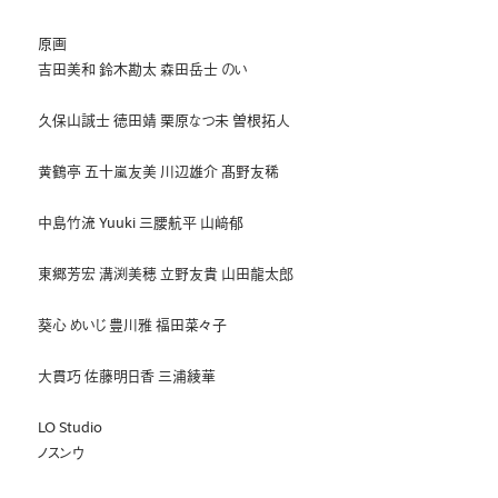
原画
吉田美和 鈴木勘太 森田岳士 のい
久保山誠士 徳田靖 栗原なつ未 曽根拓人
黄鶴亭 五十嵐友美 川辺雄介 髙野友稀
中島竹流 Yuuki 三腰航平 山﨑郁
東郷芳宏 溝渕美穂 立野友貴 山田龍太郎
葵心 めいじ 豊川雅 福田菜々子
大貫巧 佐藤明日香 三浦綾華
LO Studio
ノスンウ