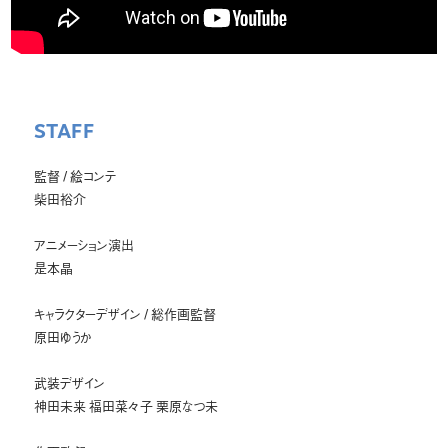
STAFF
監督 / 絵コンテ
柴田裕介
アニメーション演出
是本晶
キャラクターデザイン / 総作画監督
原田ゆうか
武装デザイン
神田未来 福田菜々子 栗原なつ未