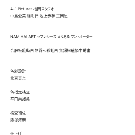
A-1 Pictures 福岡スタジオ
中島愛美 稲毛伶 池上歩夢 正岡恩
NAM HAI ART セブンシーズ えりある ワン・オーダー
合肥板絵動画 無錫七彩動画 無錫極速蝸牛動畫
色彩設計
北東真奈
色指定検査
平田奈緒美
検査補佐
飯塚澪奈
仕上げ