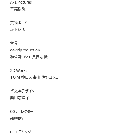
A-1 Pictures
平義樹弥
美術ボード
坂下祐太
背景
davidproduction
和佐野ヨシエ 長岡志織
2D Works
ＴОМ 神田未来 和佐野ヨシエ
筆文字デザイン
柴田志津子
CGディレクター
那須信司
CGモデリング