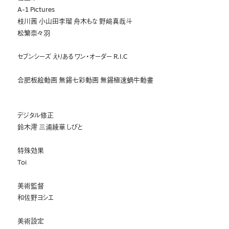
A-1 Pictures
枝川茜 小山田李瑠 舟木もな 野﨑真哉斗
松繁奈々羽
セブンシーズ えりある ワン・オーダー R.I.C
合肥板絵動画 無錫七彩動画 無錫極速蝸牛動畫
デジタル修正
鈴木澪 三浦綾華 しびと
特殊効果
Toi
美術監督
和佐野ヨシエ
美術設定