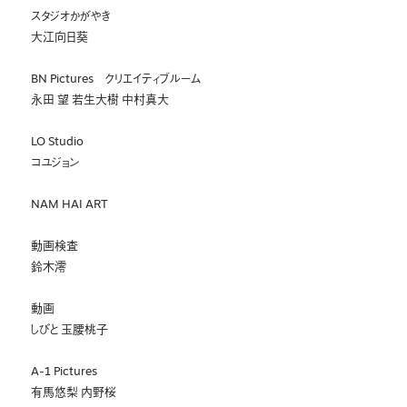
スタジオかがやき
大江向日葵
BN Pictures クリエイティブルーム
永田 望 若生大樹 中村真大
LO Studio
コユジョン
NAM HAI ART
動画検査
鈴木澪
動画
しびと 玉腰桃子
A-1 Pictures
有馬悠梨 内野桜