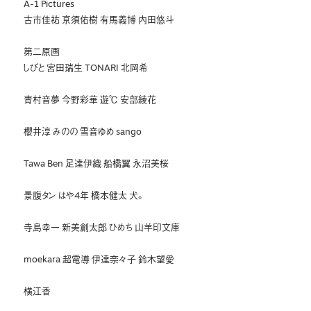
A-1 Pictures
古市佳祐 亰須佑樹 有馬義博 内田悠斗
第二原画
しびと 宮田瑞生 TONARI 北岡希
青村音夢 今野彩華 遊℃ 安部綾花
櫻井淳 みのの 雪音ゆめ sango
Tawa Ben 足達伊織 船橋翼 永沼美桜
景腹タン はや4年 橋本健太 犬。
寺島幸一 新美創太郎 ひめち 山羊印文庫
moekara 超電導 伊達奈々子 鈴木望愛
横江香