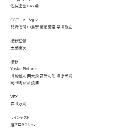
佐納達也 中村勇一
CGアニメーション
那須信司 中島宏 菱沼誉常 早川敬立
撮影監督
土屋康次
撮影
Yostar Pictures
川島健太 向云飛 宮光司朗 塩原光貴
岡田明香里 張迪
VFX
森川万貴
ラインテスト
旭プロダクション