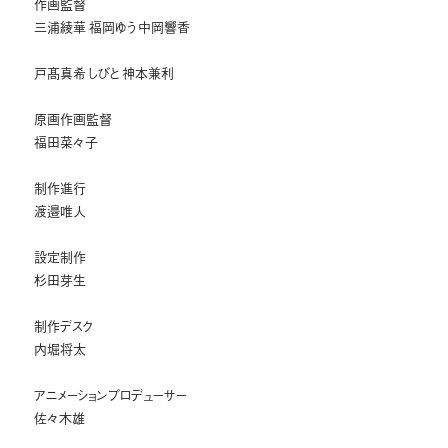
作画監督
三浦綾華 福岡ゆう 中岡響香
戸髙真希 しびと 神本兼利
原画作画監督
福田菜々子
制作進行
渡邉唯人
設定制作
杉田芽生
制作デスク
内堀将太
アニメーションプロデューサー
佐々木雄