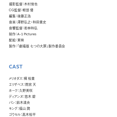
撮影監督：木村俊也
ＣＧ監督：軽部 優
編集：後藤正浩
音楽：澤野弘之・和田貴史
音響監督：若林和弘
制作：A-1 Pictures
配給：東映
製作：「劇場版 七つの大罪」製作委員会
CAST
メリオダス：梶 裕貴
エリザベス：雨宮 天
ホーク：久野美咲
ディアンヌ：悠木 碧
バン：鈴木達央
キング：福山 潤
ゴウセル：髙木裕平