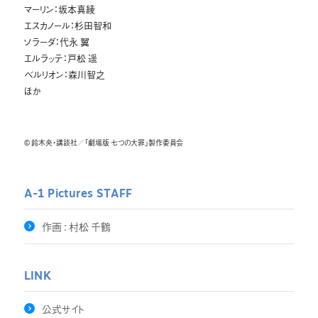
マーリン：坂本真綾
エスカノール：杉田智和
ソラーダ：代永 翼
エルラッテ：戸松 遥
ベルリオン：森川智之
ほか
© 鈴木央・講談社／「劇場版 七つの大罪」製作委員会
A-1 Pictures
STAFF
作画 : 村松 千鶴
LINK
公式サイト