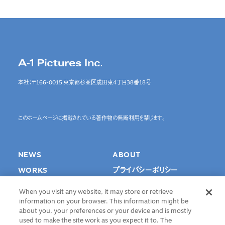
本社：〒166-0015 東京都杉並区成田東4丁目38番18号
このホームページに掲載されている著作物の無断利用を禁じます。
NEWS
ABOUT
WORKS
プライバシーポリシー
SPECIAL
Cookie Settings
When you visit any website, it may store or retrieve
INTERVIEW
information on your browser. This information might be
about you, your preferences or your device and is mostly
RECRUIT
used to make the site work as you expect it to. The