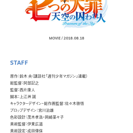
MOVIE
/
2018.08.18
STAFF
原作：鈴木 央（講談社「週刊少年マガジン」連載）
総監督：阿部記之
監督：西片康人
脚本：上江洲 誠
キャラクターデザイン・総作画監督：佐々木啓悟
プロップデザイン：宮川治雄
色彩設計：茂木孝浩・岡崎菜々子
美術監督：伊東広道
美術設定：成田偉保