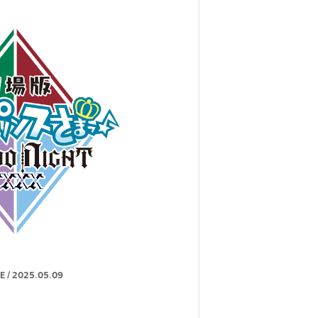
E
/
2025.05.09