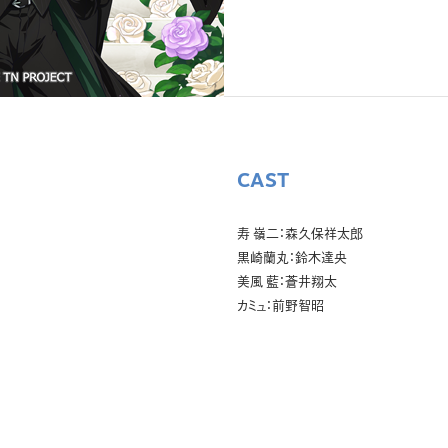
CAST
寿 嶺二：森久保祥太郎
黒崎蘭丸：鈴木達央
美風 藍：蒼井翔太
カミュ：前野智昭