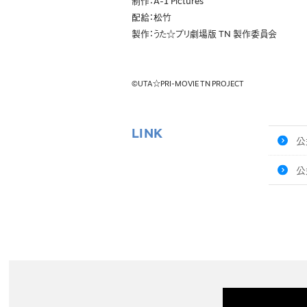
制作：A-1 Pictures
配給：松⽵
製作：うた☆プリ劇場版 TN 製作委員会
©UTA☆PRI-MOVIE TN PROJECT
LINK
公
公