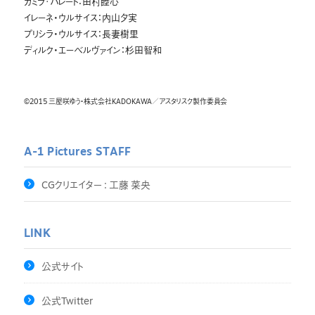
カミラ･パレート：田村睦心
イレーネ・ウルサイス：内山夕実
プリシラ・ウルサイス：長妻樹里
ディルク・エーベルヴァイン：杉田智和
©2015 三屋咲ゆう・株式会社KADOKAWA／アスタリスク製作委員会
A-1 Pictures
STAFF
CGクリエイター : 工藤 菜央
LINK
公式サイト
公式Twitter