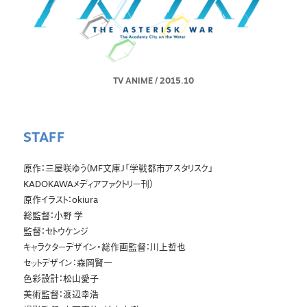
TV ANIME
/
2015.10
STAFF
原作：三屋咲ゆう（MF文庫J「学戦都市アスタリスク」
KADOKAWAメディアファクトリー刊）
原作イラスト：okiura
総監督：小野 学
監督：セトウケンジ
キャラクターデザイン・総作画監督：川上哲也
セットデザイン：森岡賢一
色彩設計：松山愛子
美術監督：渡辺幸浩