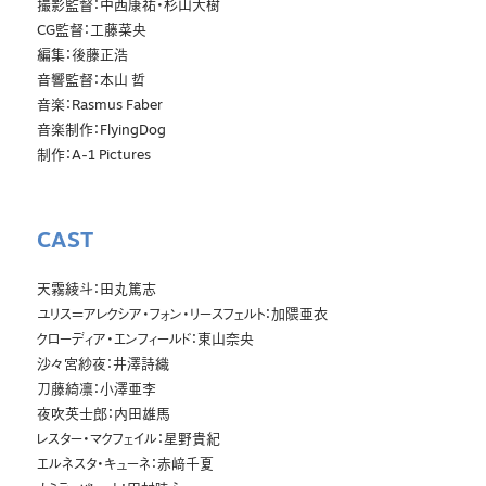
撮影監督：中西康祐・杉山大樹
CG監督：工藤菜央
編集：後藤正浩
音響監督：本山 哲
音楽：Rasmus Faber
音楽制作：FlyingDog
制作：A-1 Pictures
CAST
天霧綾斗：田丸篤志
ユリス＝アレクシア・フォン・リースフェルト：加隈亜衣
クローディア・エンフィールド：東山奈央
沙々宮紗夜：井澤詩織
刀藤綺凛：小澤亜李
夜吹英士郎：内田雄馬
レスター・マクフェイル：星野貴紀
エルネスタ・キューネ：赤﨑千夏