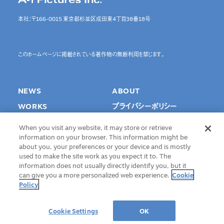
本社：〒166-0015 東京都杉並区成田東4丁目38番18号
このホームページに掲載されている著作物の無断利用を禁じます。
NEWS
ABOUT
WORKS
プライバシーポリシー
SPECIAL
Cookie Settings
When you visit any website, it may store or retrieve
INTERVIEW
information on your browser. This information might be
about you, your preferences or your device and is mostly
RECRUIT
used to make the site work as you expect it to. The
information does not usually directly identify you, but it
CONTACT
can give you a more personalized web experience.
Cookie
Policy
©A-1 Pictures Inc. All Rights Reserved.
Cookie Settings
OK