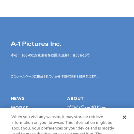
本社：〒166-0015 東京都杉並区成田東4丁目38番18号
このホームページに掲載されている著作物の無断利用を禁じます。
NEWS
ABOUT
WORKS
プライバシーポリシー
SPECIAL
Cookie Settings
When you visit any website, it may store or retrieve
information on your browser. This information might be
INTERVIEW
about you, your preferences or your device and is mostly
used to make the site work as you expect it to. The