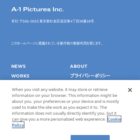
本社：〒166-0015 東京都杉並区成田東4丁目38番18号
このホームページに掲載されている著作物の無断利用を禁じます。
NEWS
ABOUT
WORKS
プライバシーポリシー
SPECIAL
Cookie Settings
When you visit any website, it may store or retrieve
INTERVIEW
information on your browser. This information might be
about you, your preferences or your device and is mostly
RECRUIT
used to make the site work as you expect it to. The
information does not usually directly identify you, but it
CONTACT
can give you a more personalized web experience.
Cookie
Policy
©A-1 Pictures Inc. All Rights Reserved.