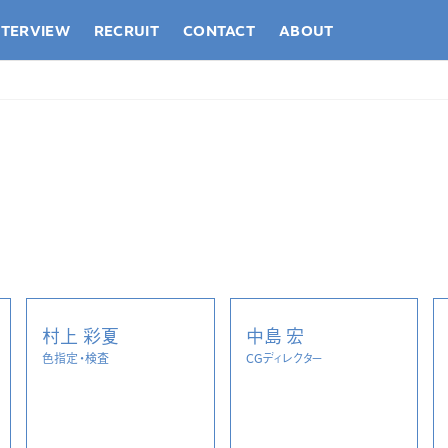
NTERVIEW
RECRUIT
CONTACT
ABOUT
村上 彩夏
中島 宏
色指定・検査
CGディレクター