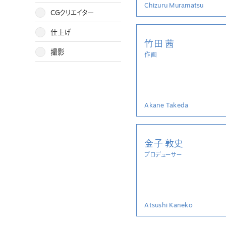
Chizuru Muramatsu
CGクリエイター
仕上げ
竹田 茜
撮影
作画
Akane Takeda
金子 敦史
プロデューサー
Atsushi Kaneko