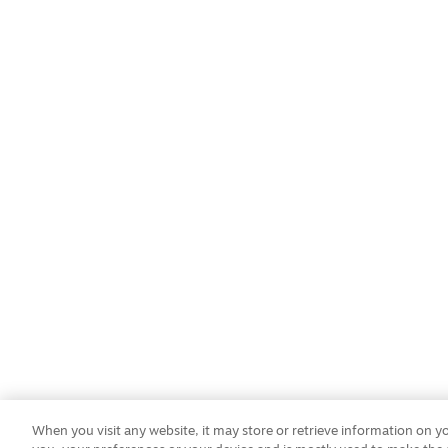
When you visit any website, it may store or retrieve information on 