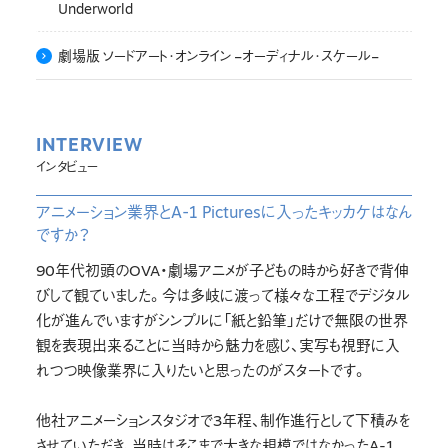
Underworld
劇場版 ソードアート･オンライン –オーディナル･スケール–
INTERVIEW
インタビュー
アニメーション業界とA-1 Picturesに入ったキッカケはなん
ですか？
90年代初頭のOVA・劇場アニメが子どもの時から好きで背伸
びして観ていました。今は多岐に渡って様々な工程でデジタル
化が進んでいますがシンプルに「紙と鉛筆」だけで無限の世界
観を表現出来ることに当時から魅力を感じ、実写も視野に入
れつつ映像業界に入りたいと思ったのがスタートです。
他社アニメーションスタジオで3年程、制作進行として下積みを
させていただき、当時はそこまで大きな規模ではなかったA-1